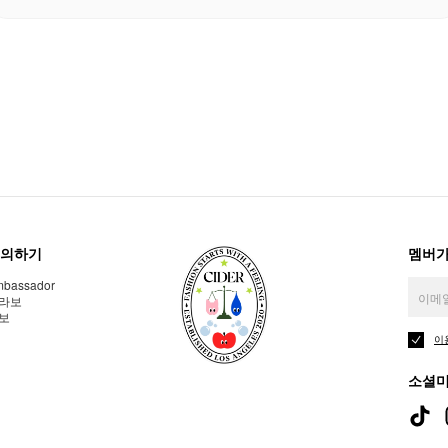
의하기
멤버가
bassador
라보
보
이
소셜