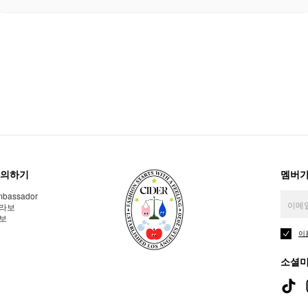
의하기
멤버가
bassador
라보
보
이
소셜