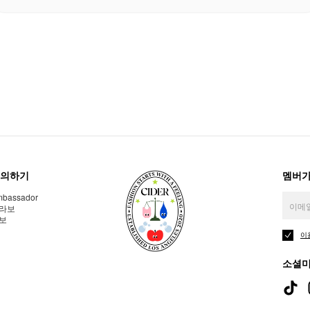
의하기
멤버가
bassador
라보
보
이
소셜