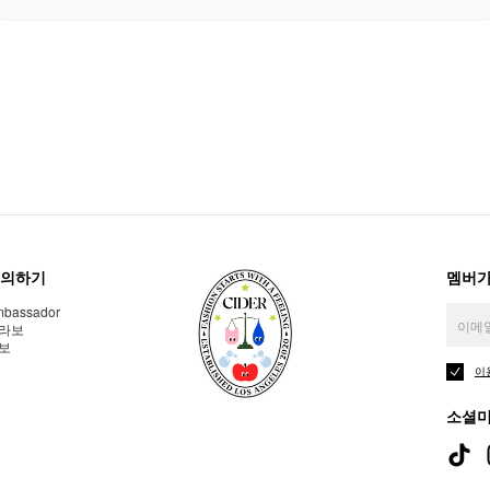
의하기
멤버가
bassador
라보
보
이
소셜