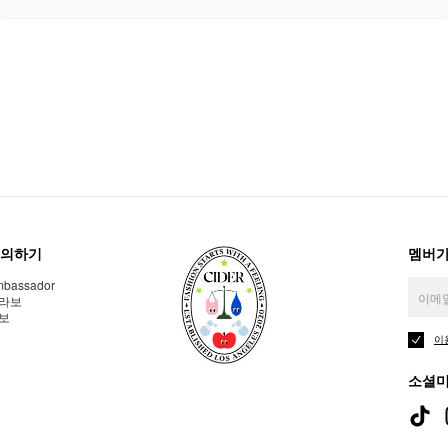
의하기
멤버가
bassador
라보
보
이
소셜