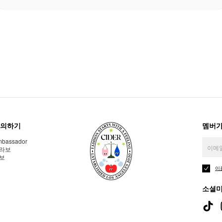
의하기
멤버가
bassador
라보
보
이
소셜