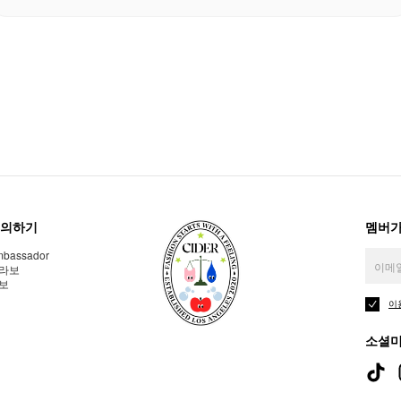
의하기
멤버가
bassador
라보
보
이
소셜