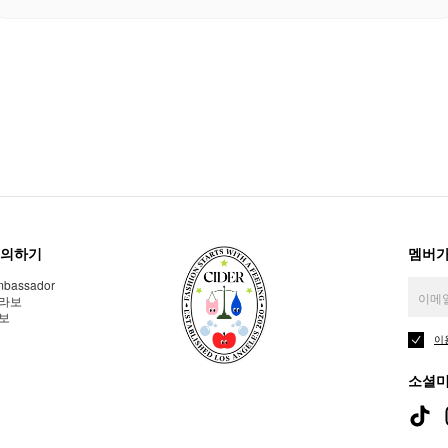
의하기
멤버가
bassador
라보
보
이
소셜