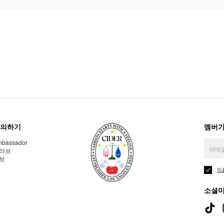
의하기
멤버가
bassador
라보
보
이
소셜