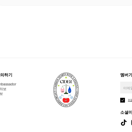
의하기
멤버가
bassador
라보
보
이
소셜