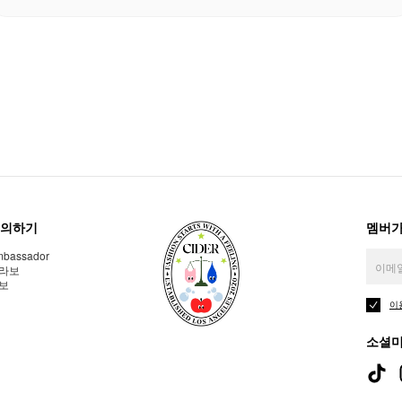
의하기
멤버가
bassador
라보
보
이
소셜