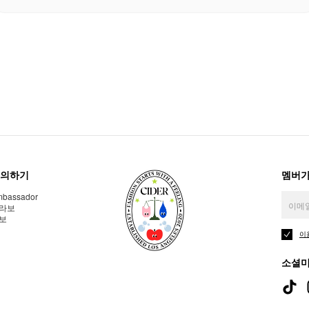
의하기
멤버가
bassador
라보
보
이
소셜