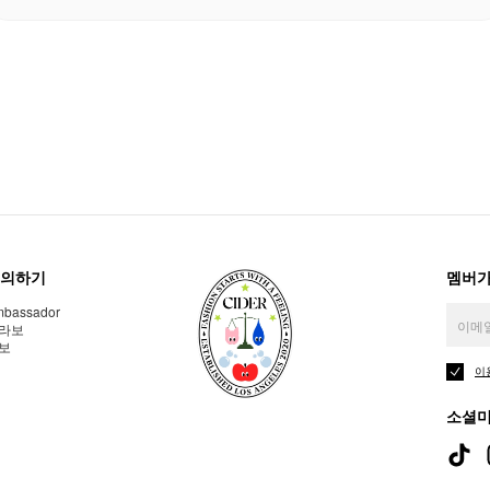
의하기
멤버가
bassador
라보
보
이
소셜