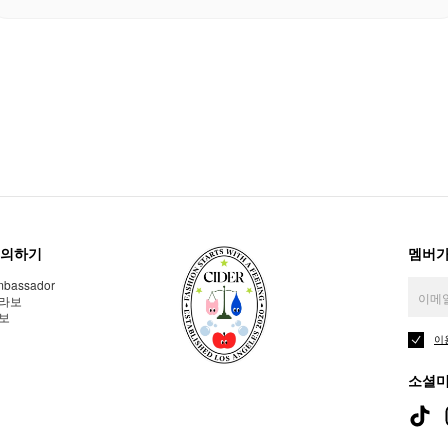
의하기
멤버가
bassador
라보
보
이
소셜