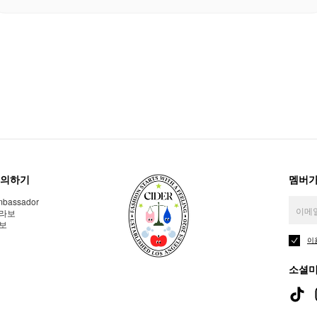
의하기
멤버가
bassador
라보
보
이
소셜