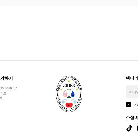
의하기
멤버가
bassador
라보
보
이
소셜