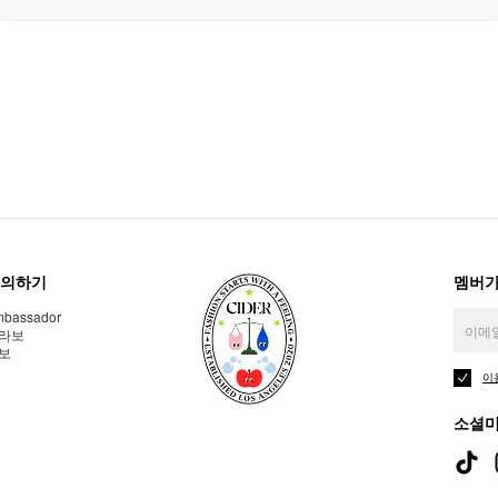
의하기
멤버가
bassador
라보
보
이
소셜