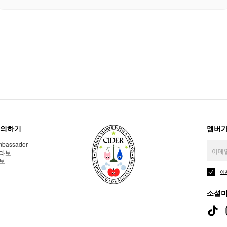
의하기
멤버가
bassador
라보
보
이
소셜