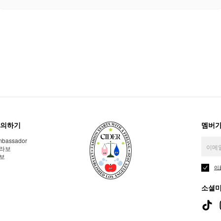
의하기
멤버가
bassador
라보
보
이
소셜