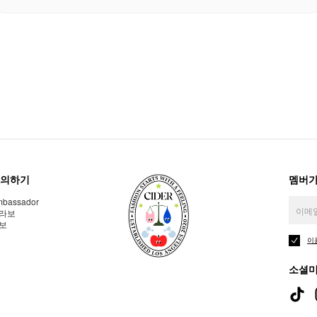
의하기
멤버가
bassador
라보
보
이
소셜