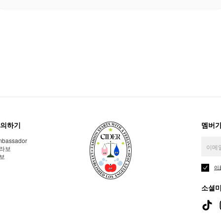
의하기
멤버가
bassador
라보
보
이
소셜