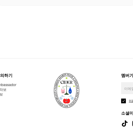
의하기
멤버가
bassador
라보
보
이
소셜