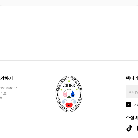
의하기
멤버가
bassador
라보
보
이
소셜