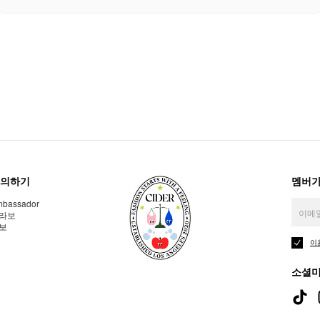
의하기
멤버가
bassador
라보
보
이
소셜