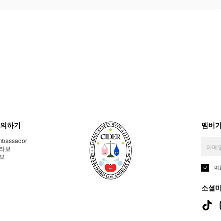
의하기
멤버가
bassador
라보
보
이
소셜