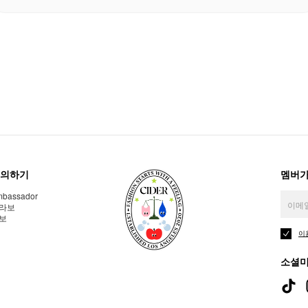
의하기
멤버가
bassador
라보
보
이
소셜