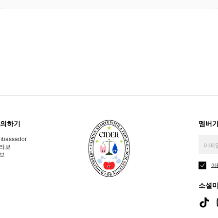
의하기
멤버가
bassador
라보
보
이
소셜