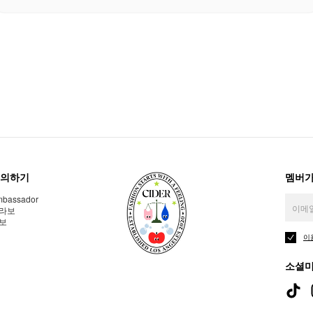
의하기
멤버가
bassador
라보
보
이
소셜