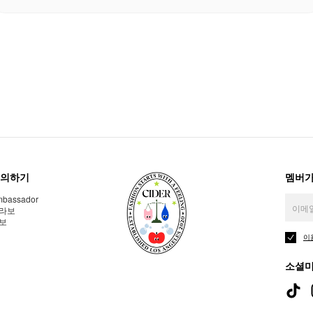
의하기
멤버가
bassador
라보
보
이
소셜