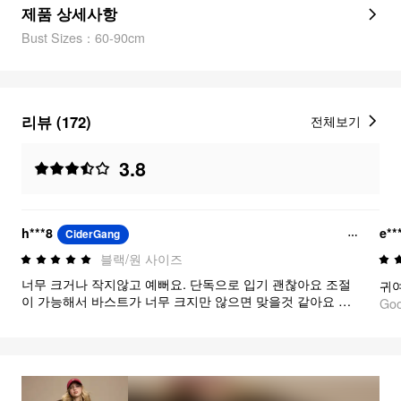
제품 상세사항
Bust Sizes：60-90cm
리뷰 (172)
전체보기
3.8
h***8
e**
CiderGang
블랙/원 사이즈
너무 크거나 작지않고 예뻐요. 단독으로 입기 괜찮아요 조절
이 가능해서 바스트가 너무 크지만 않으면 맞을것 같아요 럭
Go
키비키자나?