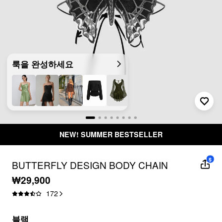
룩을 완성하세요
NEW! SUMMER BESTSELLER
$
BUTTERFLY DESIGN BODY CHAIN
₩29,900
172
블랙