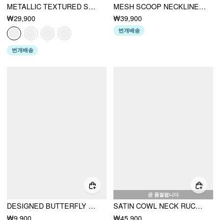
METALLIC TEXTURED SWEETHEART HALTER NECK COWL METAL DETAIL CROP CAMI TOP
MESH SCOOP NECKLINE SOLID CORSET LACE UP CAMI CROP TOP
₩29,900
₩39,900
번개배송
번개배송
곧 품절됩니다
DESIGNED BUTTERFLY EAR CLIP
SATIN COWL NECK RUCHED BUTTERFLY MINI DRESS
₩9,900
₩45,900