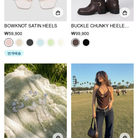
BOWKNOT SATIN HEELS
BUCKLE CHUNKY HEELED KNEE HIGH BOOTS
₩59,900
₩99,900
번개배송