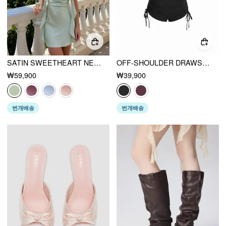
SATIN SWEETHEART NECK RUFFLE HEM BACKLESS MINI DRESS
OFF-SHOULDER DRAWSTRING RUCHED ROMPER
₩59,900
₩39,900
번개배송
번개배송