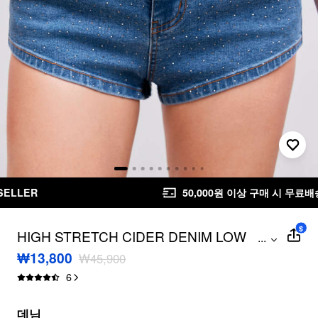
50,000원 이상 구매 시 무료배송
무료 반품
$
HIGH STRETCH CIDER DENIM LOW
...
RISE SOLID RHINESTONE MICRO
₩13,800
₩45,900
STRAIGHT LEG SHORTS
6
데님