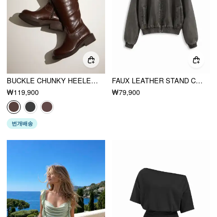
BUCKLE CHUNKY HEELED KNEE HIGH BOOTS
FAUX LEATHER STAND COLLAR ZIP THROUGH BOMBER JACKET
₩119,900
₩79,900
번개배송