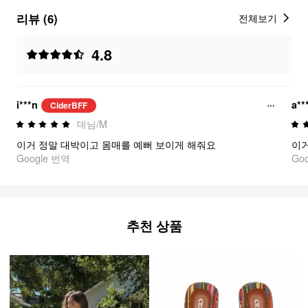
리뷰 (6)
전체보기
4.8
i***n
a**
CiderBFF
데님/M
이거 정말 대박이고 몸매를 예뻐 보이게 해줘요
Google 번역
Go
추천 상품