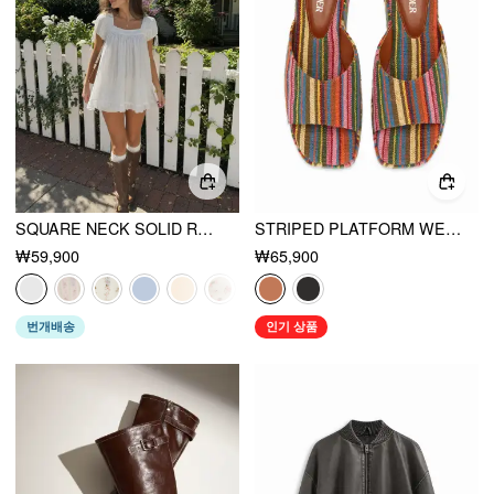
SQUARE NECK SOLID RUFFLE KNOTTED SHORT SLEEVE BLOUSE
STRIPED PLATFORM WEDGE HEELED SANDALS
₩59,900
₩65,900
번개배송
인기 상품