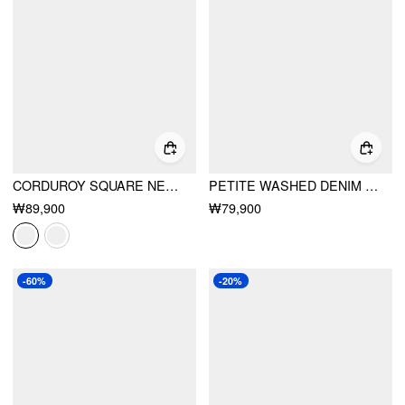
CORDUROY SQUARE NECK METAL DETAIL BARREL-LEG JUMPSUIT
PETITE WASHED DENIM HIGH RISE V-NECK METAL DETAIL OVERSIZED WIDE LEG JUMPSUIT
₩89,900
₩79,900
-60%
-20%