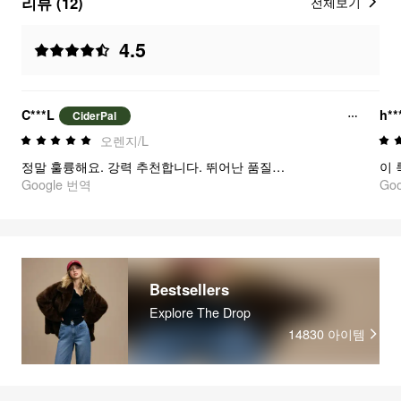
리뷰 (12)
전체보기
4.5
C***L
h**
CiderPal
오렌지/L
정말 훌륭해요. 강력 추천합니다. 뛰어난 품질이라 정말 사랑해요 🥰
Google 번역
Go
Bestsellers
Explore The Drop
14830
아이템