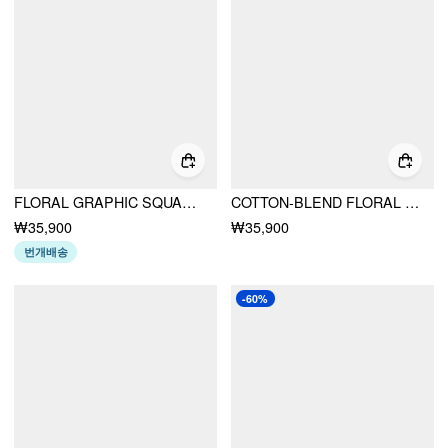
FLORAL GRAPHIC SQUARE NECK LACE TRIM RHINESTONE SLIM CROP TANK TOP
COTTON-BLEND FLORAL GRAPHIC RHINESTONE DETAIL TANK TOP
₩35,900
₩35,900
번개배송
-60%