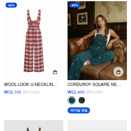
-60%
-60%
WOOL-LOOK U-NECKLINE PLAID STRAIGHT LEG OVERALLS
CORDUROY SQUARE NECK MUSHROOM PATTERN JUMPSUIT
₩32,100
₩79,900
₩22,400
₩55,900
파이널 세일