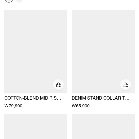
COTTON-BLEND MID RISE BATWING SLEEVE RUCHED ROMPER
DENIM STAND COLLAR TWIST KNOTTED WASHED DENIM VEST
₩79,900
₩65,900