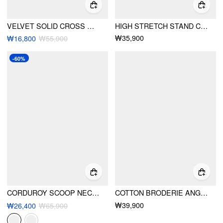
VELVET SOLID CROSS WIDE LEG JUMPSUIT
HIGH STRETCH STAND COLLAR PUFF SLEEVE RUCHED CUT OUT TOP
₩35,900
₩16,800
₩55,900
-60%
CORDUROY SCOOP NECKLINE SOLID BUTTON POCKET JUMPSUIT
COTTON BRODERIE ANGLAISE V-NECK SCALLOP LACE TRIM CAMI TOP
₩39,900
₩26,400
₩65,900