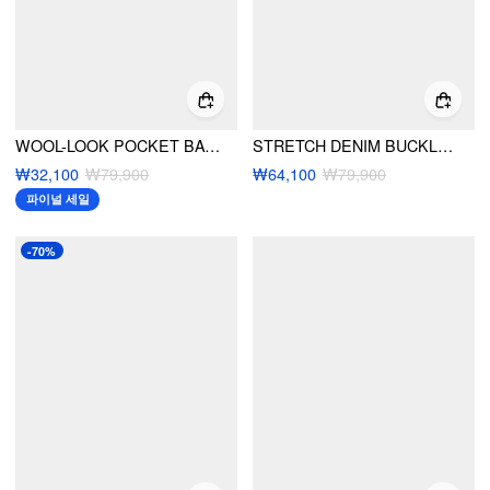
WOOL-LOOK POCKET BACKLESS JUMPSUIT
STRETCH DENIM BUCKLE UP FLARED JUMPSUIT
₩32,100
₩79,900
₩64,100
₩79,900
파이널 세일
-70%