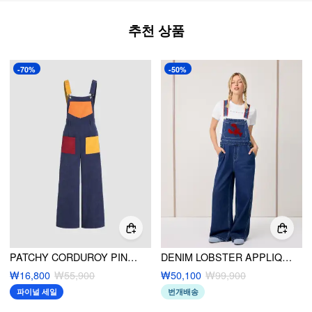
추천 상품
-70%
-50%
PATCHY CORDUROY PINAFORE JUMPSUIT
DENIM LOBSTER APPLIQUE CONTRASTING BINDING STRAIGHT LEG JUMPSUIT
₩16,800
₩55,900
₩50,100
₩99,900
파이널 세일
번개배송