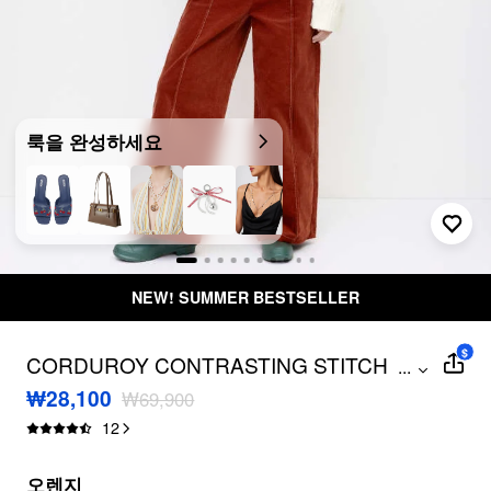
룩을 완성하세요
NEW! SUMMER BESTSELLER
$
CORDUROY CONTRASTING STITCH
...
BACKLESS BUCKLE UP WIDE LEG
₩28,100
₩69,900
OVERALLS
12
오렌지