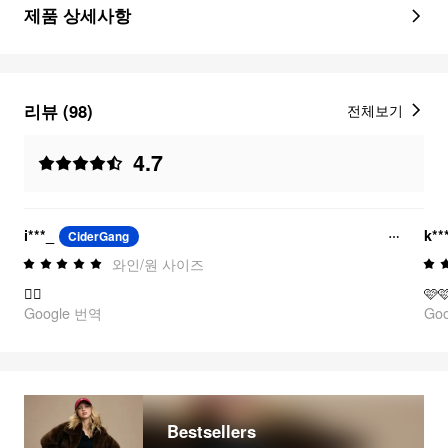
제품 상세사항
리뷰 (98)
전체보기
4.7
i***_
k**
CiderGang
와인/원 사이즈
❤️‍🔥
🩷
Google 번역
Go
Bestsellers