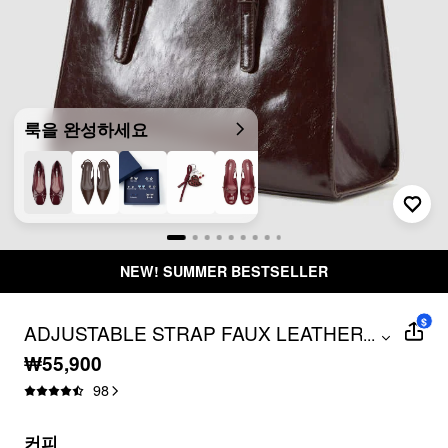
룩을 완성하세요
NEW! SUMMER BESTSELLER
$
ADJUSTABLE STRAP FAUX LEATHER
...
TOTE BAG
₩55,900
98
커피