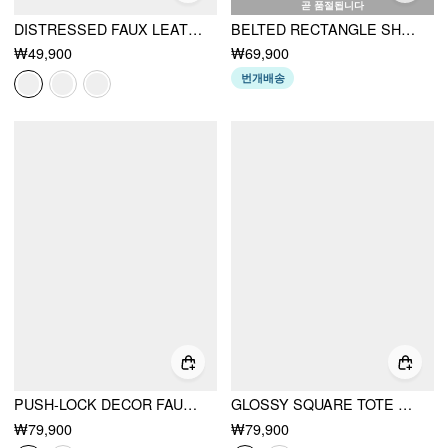
곧 품절됩니다
DISTRESSED FAUX LEATHER TOTE BAG
BELTED RECTANGLE SHOULDER BAG
₩49,900
₩69,900
번개배송
PUSH-LOCK DECOR FAUX LEATHER TOTE BAG
GLOSSY SQUARE TOTE BAG
₩79,900
₩79,900