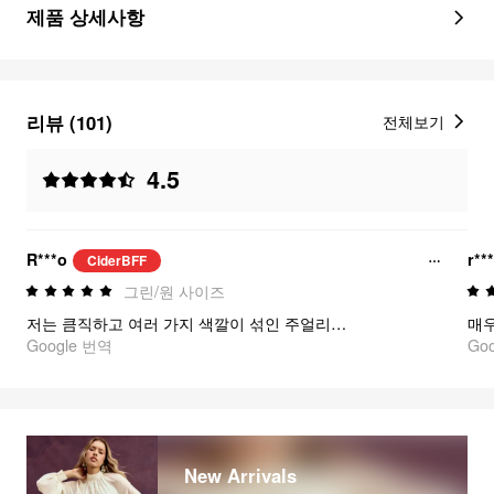
제품 상세사항
리뷰 (101)
전체보기
4.5
R***o
r**
CiderBFF
그린/원 사이즈
저는 큼직하고 여러 가지 색깔이 섞인 주얼리에 약해요. 그래서 당연히 이것도 너무 마음에 들어요.
Google 번역
Go
New Arrivals