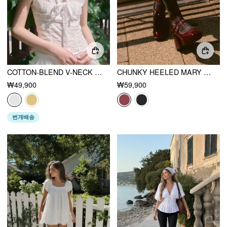
COTTON-BLEND V-NECK ENGLISH EMBROIDERY BOWKNOT BLOUSE
CHUNKY HEELED MARY JANE SHOES
₩49,900
₩59,900
번개배송