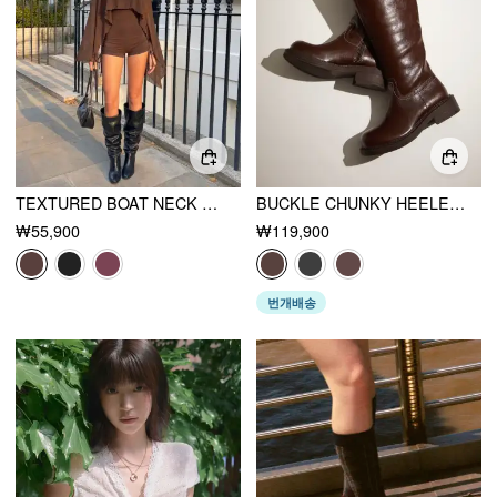
TEXTURED BOAT NECK HIGH RISE DRAWSTRING SLIM ROMPER WITH SCARF
BUCKLE CHUNKY HEELED KNEE HIGH BOOTS
₩55,900
₩119,900
번개배송