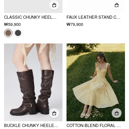
CLASSIC CHUNKY HEELED SINGLE BAND MARY JANE SHOES
FAUX LEATHER STAND COLLAR ZIP THROUGH BOMBER JACKET
₩59,900
₩79,900
BUCKLE CHUNKY HEELED KNEE HIGH BOOTS
COTTON-BLEND FLORAL SWEETHEART NECK RUCHED FLARED MIDI DRESS