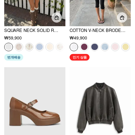
SQUARE NECK SOLID RUFFLE KNOTTED SHORT SLEEVE BLOUSE
COTTON V-NECK BRODERIE ANGLAISE PLEATED SHIRRED SHORT SLEEVE BLOUSE
₩59,900
₩49,900
번개배송
인기 상품