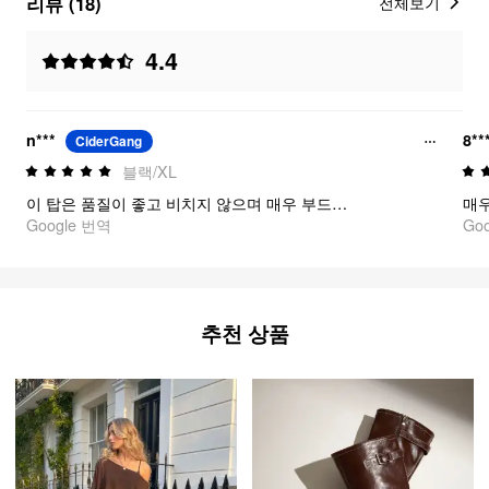
리뷰 (18)
전체보기
4.4
n***
8**
CiderGang
블랙/XL
이 탑은 품질이 좋고 비치지 않으며 매우 부드럽고 몸에 잘 맞습니다. 프린트도 정말 멋집니다.
매우
Google 번역
Go
추천 상품