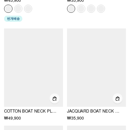
번개배송
COTTON BOAT NECK PLAID BACKLESS CUT OUT TANK TOP
JACQUARD BOAT NECK DRAWSTRING RUCHED ASYMMERTRICAL TOP
₩49,900
₩35,900