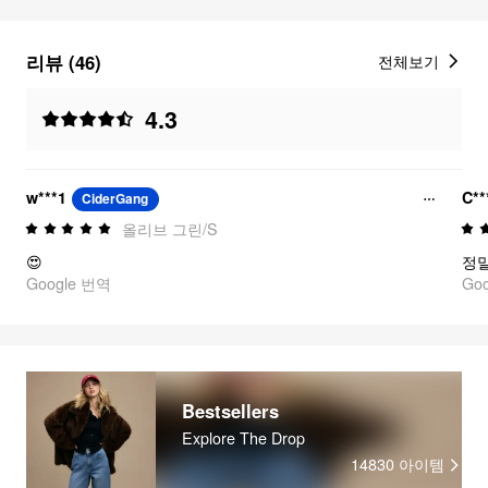
리뷰 (46)
전체보기
4.3
w***1
C**
CiderGang
올리브 그린/S
😍
정
Google 번역
Go
Bestsellers
Explore The Drop
14830
아이템