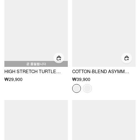
곧 품절됩니다
HIGH STRETCH TURTLENECK CHECKS RUCHED HEM TOP
COTTON-BLEND ASYMMETRICAL BUTTON TOP
₩29,900
₩39,900