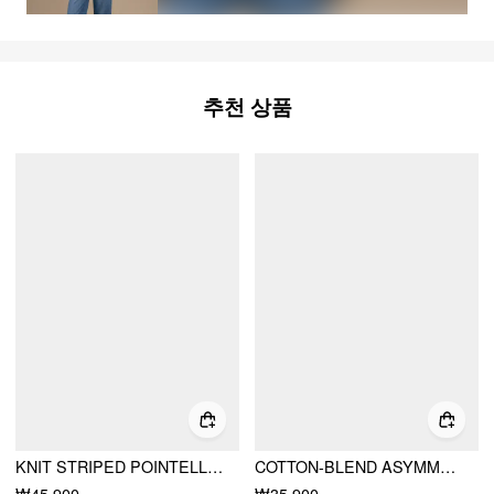
추천 상품
KNIT STRIPED POINTELLE OFF-SHOULDER SHORT SLEEVE TOP
COTTON-BLEND ASYMMETRICAL NECK TOP
₩45,900
₩35,900