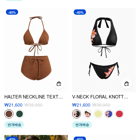
-40%
-40%
HALTER NECKLINE TEXTURE DRAWSTRING SHORTS BIKINI SET
V-NECK FLORAL KNOTTED HALTER TIE SIDE BIKINI SET
₩21,600
₩35,900
₩21,600
₩35,900
번개배송
번개배송
-40%
-40%