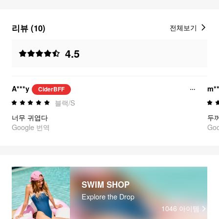
리뷰 (10)
전체보기
4.5
A***y
m**
CiderBFF
블랙/S
너무 귀엽다
Google 번역
Go
SWIM SHOP
Explore the Drop
1046
아이템