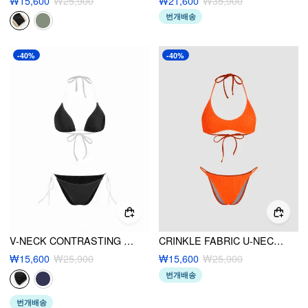
₩15,600
₩25,900
₩21,600
₩35,900
번개배송
-40%
-40%
V-NECK CONTRASTING BINDING HALTER TIE SIDE BIKINI SET
CRINKLE FABRIC U-NECKLINE KNOTTED HALTER BIKINI SET
₩15,600
₩25,900
₩15,600
₩25,900
번개배송
번개배송