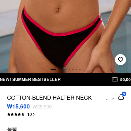
50,000원 이상 구매 시 무료배송
무료 반품
$
COTTON-BLEND HALTER NECK
...
CONTRASTING BINDING TRIANGLE
₩15,600
₩25,900
CHEEKY BIKINI SET
10
블랙