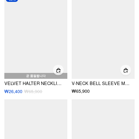
곧 품절됩니다
VELVET HALTER NECKLINE RHINESTONE DETAIL WIDE LEG JUMPSUIT
V-NECK BELL SLEEVE MID RISE WIDE LEG JUMPSUIT WITH BELT
₩65,900
₩26,400
₩65,900