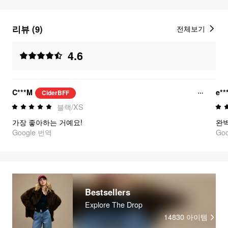
리뷰 (9)
전체보기
4.6
C***M
e**
CiderBFF
블랙/XS
가장 좋아하는 거예요!
완
Google 번역
Go
Bestsellers
Explore The Drop
14830
아이템