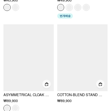
번개배송
ASYMMETRICAL CLOAK SLEEVE MID RISE WIDE LEG JUMPSUIT WITH CAPE
COTTON-BLEND STAND COLLAR LACE PANEL MID RISE STRAIGHT LEG JUMPSUIT WITH SCARF
₩89,900
₩89,900