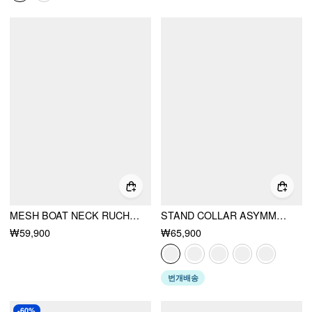
MESH BOAT NECK RUCHED MID RISE STRAIGHT LEG JUMPSUIT
STAND COLLAR ASYMMETRICAL CLOAK SLEEVE MID RISE WIDE LEG JUMPSUIT
₩59,900
₩65,900
번개배송
-60%