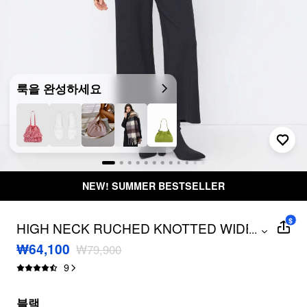
룩을 완성하세요
NEW! SUMMER BESTSELLER
$
HIGH NECK RUCHED KNOTTED WIDE
...
LEG JUMPSUIT
₩64,100
₩79,900
9
블랙