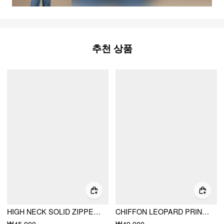
추천 상품
HIGH NECK SOLID ZIPPER RUCHED JUMPSUIT
CHIFFON LEOPARD PRINT STAND COLLAR RUFFLED OVERSIZED BABYDOLL MINI DRESS
₩45,900
₩49,900