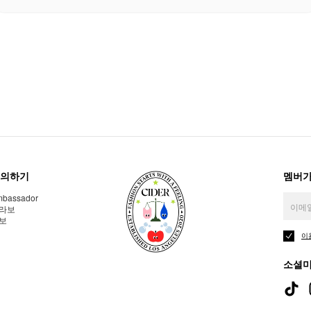
의하기
멤버가
bassador
라보
보
이
소셜