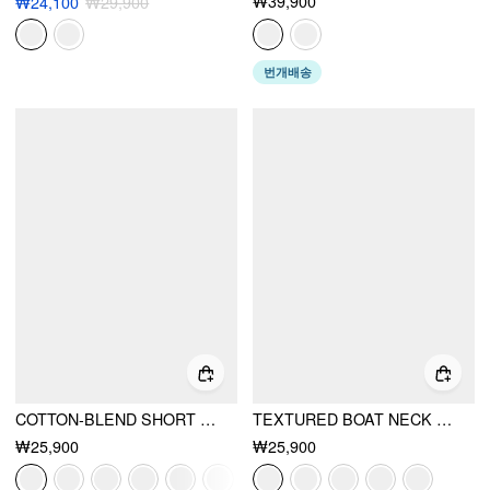
₩39,900
₩24,100
₩29,900
번개배송
COTTON-BLEND SHORT SLEEVE RUFFLED HEM TEE
TEXTURED BOAT NECK BUTTON UP LETTUCE TRIM SHORT SLEEVE TOP
₩25,900
₩25,900