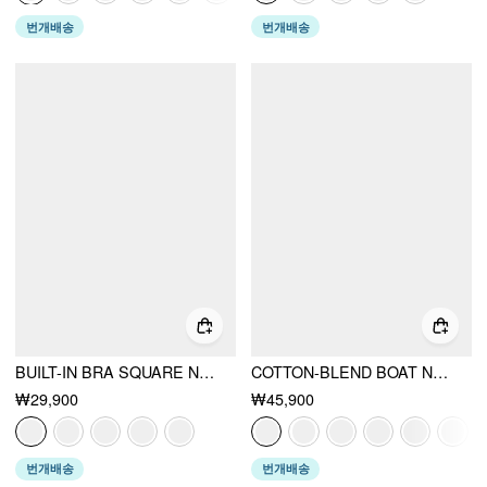
번개배송
번개배송
BUILT-IN BRA SQUARE NECK TANK TOP
COTTON-BLEND BOAT NECK POLKA DOT RUCHED TEE & MINI SKORT
₩29,900
₩45,900
번개배송
번개배송