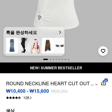
룩을 완성하세요
 SUMMER BESTSELLER
50,000원 
$
ROUND NECKLINE HEART CUT OUT
...
TOP
₩10,400 - ₩15,600
₩25,900
128
색상