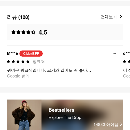
리뷰 (128)
전체보기
4.5
M***e
d**
CiderBFF
핑크/S
귀여운 핑크색입니다. 크기와 길이도 딱 좋아요. 크롭 스타일은 아니지만 벙벙하지 않고, 원단은 신축성이 좋고 부드럽습니다. 하트 모양 구멍이 있는 위치도 야하지 않아서 좋아요.
Google 번역
Go
Bestsellers
Explore The Drop
14830
아이템