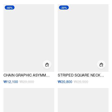
-60%
-20%
CHAIN GRAPHIC ASYMMETRICAL NECK CROPPED TEE
STRIPED SQUARE NECK RUCHED SHORT SLEEVE TOP
₩12,100
₩29,900
₩20,800
₩25,900