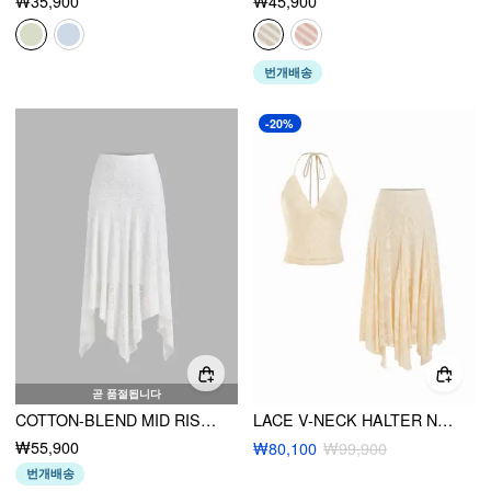
₩35,900
₩45,900
번개배송
-20%
곧 품절됩니다
COTTON-BLEND MID RISE FLORAL ASYMMETRICAL HEM MIDI SKIRT
LACE V-NECK HALTER NECK TOP & ASYMMETRICAL RUFFLE MIDI SKIRT SET
₩55,900
₩80,100
₩99,900
번개배송