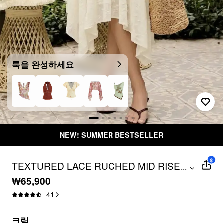
룩을 완성하세요
NEW! SUMMER BESTSELLER
$
TEXTURED LACE RUCHED MID RISE
...
ASYMMETRICAL HEM FLARED MIDI
₩65,900
SKIRT
41
크림