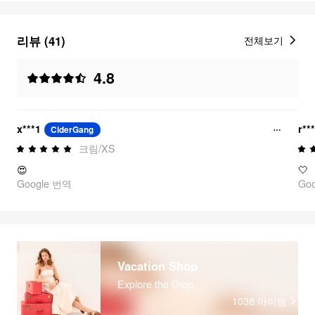
리뷰 (41)
전체보기
4.8
x***1
r**
CiderGang
크림/XS
😍
🤍
Google 번역
Go
Vacation Shop
Explore the Drop
1038
아이템