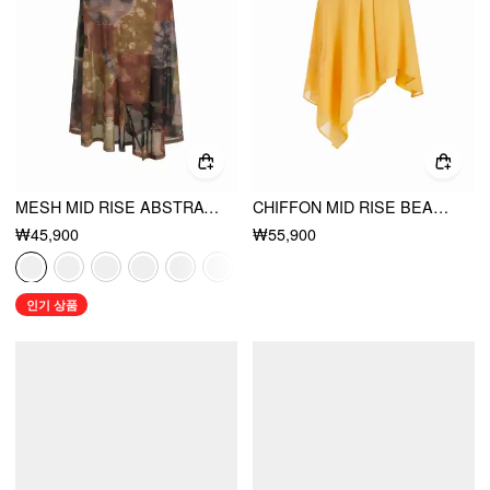
MESH MID RISE ABSTRACT GRAPHIC FLORAL ASYMMETRICAL HEM MAXI SKIRT
CHIFFON MID RISE BEADED FLORAL ASYMMETRICAL FLARED MIDI SKIRT
₩45,900
₩55,900
인기 상품