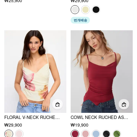
₩25,900
₩29,900
번개배송
FLORAL V-NECK RUCHED WRAP CAMI TOP
COWL NECK RUCHED ASYMMETRICAL HEM CAMI TOP
₩29,900
₩19,900