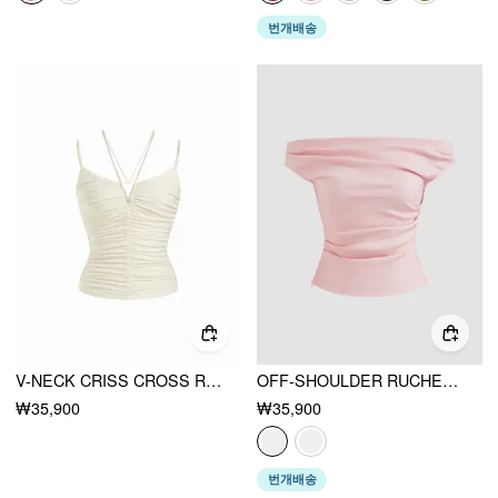
번개배송
V-NECK CRISS CROSS RUCHED DRAWSTRING SLIM CAMI TOP
OFF-SHOULDER RUCHED ZIPPER CROP TOP
₩35,900
₩35,900
번개배송