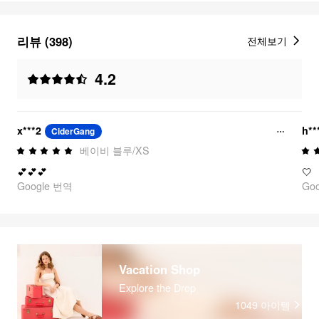
리뷰 (398)
전체보기
4.2
x***2
h*
CiderGang
베이비 블루/XS
💕💕💕
🤍
Google 번역
Go
Vacation Shop
Explore the Drop
1049
아이템