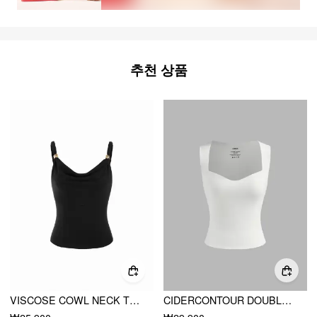
추천 상품
VISCOSE COWL NECK TWIST KNOTTED CAMI TOP WITH METAL DETAIL
CIDERCONTOUR DOUBLE LAYERED SWEETHEART NECKLINE TANK TOP