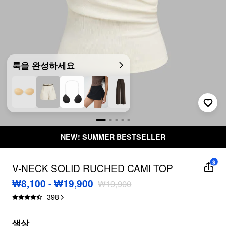
룩을 완성하세요
NEW! SUMMER BESTSELLER
$
V-NECK SOLID RUCHED CAMI TOP
₩8,100 - ₩19,900
₩19,900
398
색상