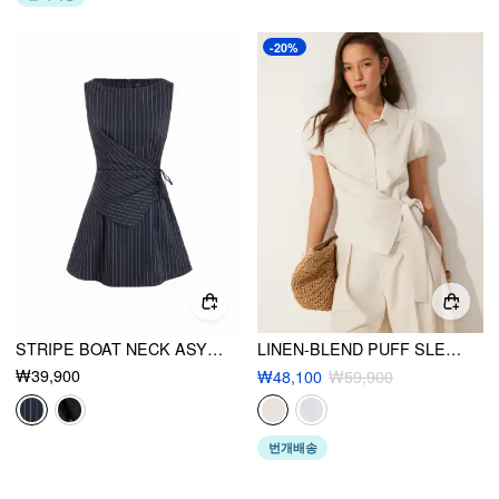
-20%
STRIPE BOAT NECK ASYMMETRICAL RUCHED A-LINE MINI SHIFT DRESS
LINEN-BLEND PUFF SLEEVE WRAP TIE-FRONT BLOUSE
₩39,900
₩48,100
₩59,900
번개배송