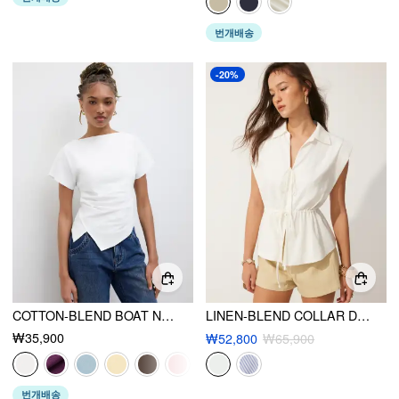
번개배송
-20%
COTTON-BLEND BOAT NECK RUCHED ASYMMETRICAL HEM TEE
LINEN-BLEND COLLAR DRAWSTRING SLEEVELESS BLOUSE
₩35,900
₩52,800
₩65,900
번개배송