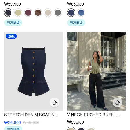
₩59,900
₩65,900
번개배송
번개배송
-20%
STRETCH DENIM BOAT NECK BUTTON SPLIT CAMI TOP
V-NECK RUCHED RUFFLED TIE FRONT BLOUSE
₩39,900
₩36,800
₩45,900
번개배송