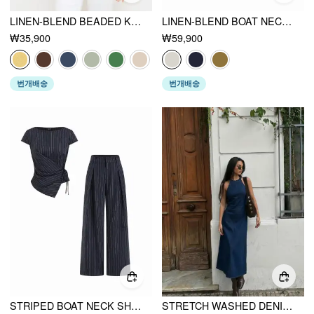
LINEN-BLEND BEADED KNOTTED RUCHED TANK TOP
LINEN-BLEND BOAT NECK KNOTTED TOP & MID RISE CAPRI STRAIGHT LEG TROUSERS SET
₩35,900
₩59,900
번개배송
번개배송
STRIPED BOAT NECK SHORT SLEEVE WRAP KNOTTED TOP & MID RISE STRAIGHT LEG TROUSERS SET
STRETCH WASHED DENIM HALTER NECK A-LINE MAXI DRESS