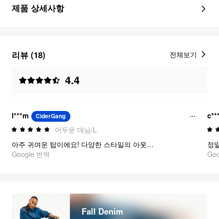
제품 상세사항
리뷰 (18)
전체보기
4.4
l***m
c**
CiderGang
어두운 데님/L
아주 귀여운 탑이에요! 다양한 스타일의 아웃핏에 잘 어울리고, 핏 조절도 정말 쉬워요. 다만 제게는 넥라인이 약간 느슨했지만, 전체적으로는 정말 예쁘게 보이고 착용감도 훌륭했어요!
Google 번역
Go
Fall Denim