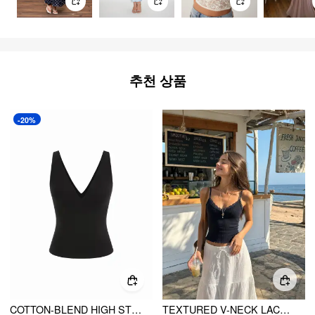
추천 상품
-20%
COTTON-BLEND HIGH STRETCH V-NECK TANK TOP
TEXTURED V-NECK LACE TRIM CAMI TOP