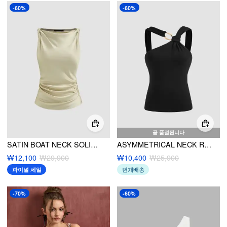
-60%
-60%
곧 품절됩니다
SATIN BOAT NECK SOLID RUCHED TANK TOP
ASYMMETRICAL NECK RING DETAIL TWIST TANK TOP
₩12,100
₩29,900
₩10,400
₩25,900
파이널 세일
번개배송
-70%
-60%