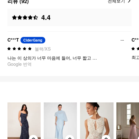
리뷰 (92)
전체보기
4.4
C***T
C**
CiderGang
블랙/XS
최고
나는 이 상의가 너무 마음에 들어, 너무 짧고 신축성이 좋아서 쉽게 입을 수 있어. 어떤 하의와도 잘 어울릴 수 있도록, 이번 시즌에 유행하는 벌룬 스커트와 여기서 산 하트 목걸이에도 이 상의를 매치했어.
Google 번역
FEELING ELEGANT
2750
아이템