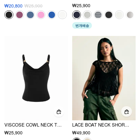
₩25,900
₩20,800
₩25,900
번개배송
VISCOSE COWL NECK TWIST KNOTTED CAMI TOP WITH METAL DETAIL
LACE BOAT NECK SHORT SLEEVE BACKLESS BLOUSE & CAMI TOP SET
₩25,900
₩49,900